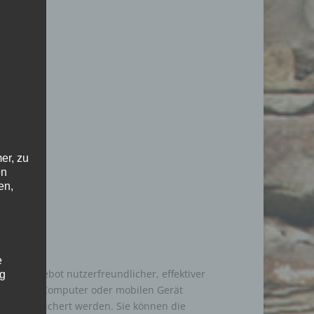
er, zu
en
en,
e
nser Angebot nutzerfreundlicher, effektiver
ng
 auf Ihrem Computer oder mobilen Gerät
und gespeichert werden. Sie können die