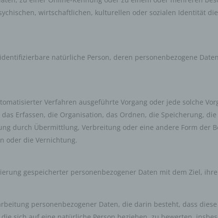
chischen, wirtschaftlichen, kulturellen oder sozialen Identität dies
er identifizierbare natürliche Person, deren personenbezogene Dat
 automatisierter Verfahren ausgeführte Vorgang oder jede solche 
as Erfassen, die Organisation, das Ordnen, die Speicherung, di
ng durch Übermittlung, Verbreitung oder eine andere Form der Be
n oder die Vernichtung.
kierung gespeicherter personenbezogener Daten mit dem Ziel, ihre
Verarbeitung personenbezogener Daten, die darin besteht, dass di
ie sich auf eine natürliche Person beziehen, zu bewerten, insbes