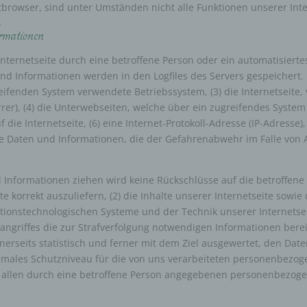
browser, sind unter Umständen nicht alle Funktionen unserer Inte
r natürlichen Person zu analysieren oder vorherzusagen.
seudonymisierung
rmationen
onymisierung ist die Verarbeitung personenbezogener Daten i
 Internetseite durch eine betroffene Person oder ein automatisier
 Weise, auf welche die personenbezogenen Daten ohne
nd Informationen werden in den Logfiles des Servers gespeichert.
ziehung zusätzlicher Informationen nicht mehr einer spezifisch
ifenden System verwendete Betriebssystem, (3) die Internetseite,
ffenen Person zugeordnet werden können, sofern diese zusätzl
rrer), (4) die Unterwebseiten, welche über ein zugreifendes System
mationen gesondert aufbewahrt werden und technischen und
 die Internetseite, (6) eine Internet-Protokoll-Adresse (IP-Adresse),
isatorischen Maßnahmen unterliegen, die gewährleisten, dass 
nenbezogenen Daten nicht einer identifizierten oder identifizie
e Daten und Informationen, die der Gefahrenabwehr im Falle von 
lichen Person zugewiesen werden.
rantwortlicher oder für die Verarbeitung Verantwortlicher
 Informationen ziehen wird keine Rückschlüsse auf die betroffene
te korrekt auszuliefern, (2) die Inhalte unserer Internetseite sowie
twortlicher oder für die Verarbeitung Verantwortlicher ist die
liche oder juristische Person, Behörde, Einrichtung oder andere
tionstechnologischen Systeme und der Technik unserer Internetsei
e, die allein oder gemeinsam mit anderen über die Zwecke und M
rangriffes die zur Strafverfolgung notwendigen Informationen ber
erarbeitung von personenbezogenen Daten entscheidet. Sind d
erseits statistisch und ferner mit dem Ziel ausgewertet, den Dat
e und Mittel dieser Verarbeitung durch das Unionsrecht oder d
imales Schutzniveau für die von uns verarbeiteten personenbezog
 der Mitgliedstaaten vorgegeben, so kann der Verantwortliche
n allen durch eine betroffene Person angegebenen personenbezoge
hungsweise können die bestimmten Kriterien seiner Benennun
dem Unionsrecht oder dem Recht der Mitgliedstaaten vorgeseh
n.