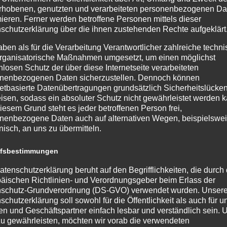
rhobenen, genutzten und verarbeiteten personenbezogenen Da
mieren. Ferner werden betroffene Personen mittels dieser
che Person, Behörde, Einrichtung oder andere Stelle, der personen
schutzerklärung über die ihnen zustehenden Rechte aufgeklärt
nen Dritten handelt oder nicht. Behörden, die im Rahmen eines 
aben als für die Verarbeitung Verantwortlicher zahlreiche techn
aten möglicherweise personenbezogene Daten erhalten, gelten jed
rganisatorische Maßnahmen umgesetzt, um einen möglichst
nlosen Schutz der über diese Internetseite verarbeiteten
nenbezogenen Daten sicherzustellen. Dennoch können
 Person, Behörde, Einrichtung oder andere Stelle außer der betroff
netbasierte Datenübertragungen grundsätzlich Sicherheitslücke
nter der unmittelbaren Verantwortung des Verantwortlichen oder d
isen, sodass ein absoluter Schutz nicht gewährleistet werden k
iesem Grund steht es jeder betroffenen Person frei,
nenbezogene Daten auch auf alternativen Wegen, beispielswe
onisch, an uns zu übermitteln.
rson freiwillig für den bestimmten Fall in informierter Weise und
ffsbestimmungen
er einer sonstigen eindeutigen bestätigenden Handlung, mit der d
en personenbezogenen Daten einverstanden ist.
atenschutzerklärung beruht auf den Begrifflichkeiten, die durch
äischen Richtlinien- und Verordnungsgeber beim Erlass der
ung Verantwortlichen
schutz-Grundverordnung (DS-GVO) verwendet wurden. Unser
schutzerklärung soll sowohl für die Öffentlichkeit als auch für u
undverordnung, sonstiger in den Mitgliedstaaten der Europäisch
n und Geschäftspartner einfach lesbar und verständlich sein.
zu gewährleisten, möchten wir vorab die verwendeten
hem Charakter ist die: