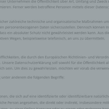
nser Unternehmen die Öffentlichkeit über Art, Umfang und Zweck
ieren. Ferner werden betroffene Personen mittels dieser Datens
tlicher zahlreiche technische und organisatorische Maßnahmen um
teten personenbezogenen Daten sicherzustellen. Dennoch können I
dass ein absoluter Schutz nicht gewährleistet werden kann. Aus d
tiven Wegen, beispielsweise telefonisch, an uns zu übermitteln.
fflichkeiten, die durch den Europäischen Richtlinien- und Verord
nsere Datenschutzerklärung soll sowohl für die Öffentlichkeit a
ich sein. Um dies zu gewährleisten, möchten wir vorab die verwende
 unter anderem die folgenden Begriffe:
en, die sich auf eine identifizierte oder identifizierbare natürlic
ürliche Person angesehen, die direkt oder indirekt, insbesondere 
aten, zu einer Online-Kennung oder zu einem oder mehreren bes