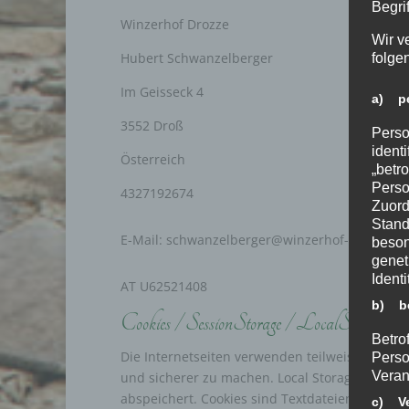
Begrif
Winzerhof Drozze
Wir v
Hubert Schwanzelberger
folge
Im Geisseck 4
a) pe
3552 Droß
Perso
ident
Österreich
„betro
Perso
4327192674
Zuord
Stand
E-Mail: schwanzelberger@winzerhof-drozze.at
beson
genet
Identi
AT U62521408
b) be
Cookies / SessionStorage / LocalStorage
Betrof
Die Internetseiten verwenden teilweise so gena
Perso
Veran
und sicherer zu machen. Local Storage und Ses
abspeichert. Cookies sind Textdateien, welch
c) Ve