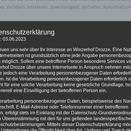
her Vorlieben, Interessen, Zuverlässigkeit, Verhalten, Aufenthaltso
enschutzerklärung
rsonenbezogener Daten in einer Weise, auf welche die personenbe
: 03.06.2023
n betroffenen Person zugeordnet werden können, sofern diese zus
en Maßnahmen unterliegen, die gewährleisten, dass die personenb
reuen uns sehr über Ihr Interesse an Winzerhof Drozze. Eine Nu
nternetseiten ist grundsätzlich ohne jede Angabe personenbezo
ugewiesen werden.
 möglich. Sofern eine betroffene Person besondere Services v
itung Verantwortlicher
rhof Drozze über unsere Internetseite in Anspruch nehmen möc
e jedoch eine Verarbeitung personenbezogener Daten erforderl
rantwortlicher ist die natürliche oder juristische Person, Behörde,
n. Ist die Verarbeitung personenbezogener Daten erforderlich 
Mittel der Verarbeitung von personenbezogenen Daten entscheide
ht für eine solche Verarbeitung keine gesetzliche Grundlage, ho
enerell eine Einwilligung der betroffenen Person ein.
s Recht der Mitgliedstaaten vorgegeben, so kann der Verantwort
srecht oder dem Recht der Mitgliedstaaten vorgesehen werden.
erarbeitung personenbezogener Daten, beispielsweise des Na
nschrift, E-Mail-Adresse oder Telefonnummer einer betroffenen
n, erfolgt stets im Einklang mit der Datenschutz-Grundverordnu
 juristische Person, Behörde, Einrichtung oder andere Stelle, die
n Übereinstimmung mit den für uns geltenden landesspezifisch
schutzbestimmungen. Mittels dieser Datenschutzerklärung mö
 Unternehmen die Öffentlichkeit über Art, Umfang und Zweck de