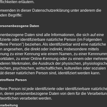
flichkeiten erläutern.
erwenden in dieser Datenschutzerklärung unter anderem die
nden Begriffe:
rsonenbezogene Daten
nenbezogene Daten sind alle Informationen, die sich auf eine
ifizierte oder identifizierbare natürliche Person (im Folgenden
ffene Person") beziehen. Als identifizierbar wird eine natürliche
n angesehen, die direkt oder indirekt, insbesondere mittels
nung zu einer Kennung wie einem Namen, zu einer Kennnumm
ortdaten, zu einer Online-Kennung oder zu einem oder mehrer
deren Merkmalen, die Ausdruck der physischen, physiologisch
ischen, psychischen, wirtschaftlichen, kulturellen oder sozialen
tät dieser natürlichen Person sind, identifiziert werden kann.
troffene Person
fene Person ist jede identifizierte oder identifizierbare natürlich
nnte Cookies, LocalStorage und SessionStorage. Dies dient dazu, u
n, deren personenbezogene Daten von dem für die Verarbeitu
twortlichen verarbeitet werden.
sionStorage ist eine Technologie, mit welcher ihr Browser Daten
e über einen Internetbrowser auf einem Computersystem abgelegt 
rarbeitung