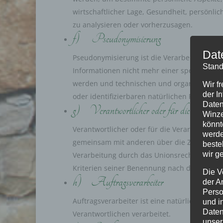
wirtschaftlicher Lage, Gesundheit, persönlic
zu analysieren oder vorherzusagen.
f) Pseudonymisierung
Dat
Pseudonymisierung ist die Verarbeitung pe
Stand
Informationen nicht mehr einer spezifische
werden und technischen und organisatorisch
Wir f
der I
oder identifizierbaren natürlichen Person z
Daten
g) Verantwortlicher oder für die Verarbe
Winze
könnt
Verantwortlicher oder für die Verarbeitung Ve
werde
gemeinsam mit anderen über die Zwecke und 
beste
wir g
Verarbeitung durch das Unionsrecht oder da
Kriterien seiner Benennung nach dem Union
Die V
h) Auftragsverarbeiter
der A
Perso
Auftragsverarbeiter ist eine natürliche oder
und i
Daten
Verantwortlichen verarbeitet.
unser