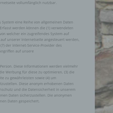
rnetseite vollumfänglich nutzbar.
n
tes System eine Reihe von allgemeinen Daten
 Erfasst werden können die (1) verwendeten
en
 von welcher ein zugreifendes System auf
ichen
 auf unserer Internetseite angesteuert werden,
 (7) der Internet-Service-Provider des
die
rbaren
Angriffen auf unsere
 Person. Diese Informationen werden vielmehr
 die Werbung für diese zu optimieren, (3) die
te zu gewährleisten sowie (4) um
ittel
eitzustellen. Diese anonym erhobenen Daten
ie
enschutz und die Datensicherheit in unserem
as
enen Daten sicherzustellen. Die anonymen
nen Daten gespeichert.
g
en