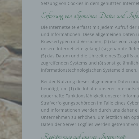
Setzung von Cookies in dem genutzten Internet
diese
f) P
Erfassung von allgemeinen Daten und Info
Pseud
Die Internetseite erfasst mit jedem Aufruf der
einer
und Informationen. Diese allgemeinen Daten u
Hinzu
Browsertypen und Versionen, (2) das vom zugre
betro
unsere Internetseite gelangt (sogenannte Refe
Infor
(5) das Datum und die Uhrzeit eines Zugriffs auf
organ
perso
zugreifenden Systems und (8) sonstige ähnlich
natür
informationstechnologischen Systeme dienen.
g) Ve
Bei der Nutzung dieser allgemeinen Daten und
benötigt, um (1) die Inhalte unserer Internetsei
Veran
natür
dauerhafte Funktionsfähigkeit unserer informa
Stell
Strafverfolgungsbehörden im Falle eines Cybe
der V
und Informationen werden durch uns daher ein
Zweck
Unternehmen zu erhöhen, um letztlich ein opt
Recht
Daten der Server-Logfiles werden getrennt vo
bezie
nach 
Registrierung auf unserer Internetseite
werde